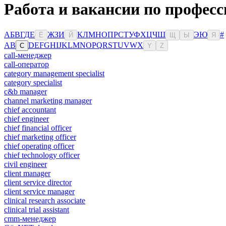
Работа и вакансии по професс
А
Б
В
Г
Д
Е
Ж
З
И
К
Л
М
Н
О
П
Р
С
Т
У
Ф
Х
Ц
Ч
Ш
Э
Ю
#
Ё
Й
Щ
Ы
Я
A
B
D
E
F
G
H
I
J
K
L
M
N
O
P
Q
R
S
T
U
V
W
X
C
Y
Z
call-менеджер
call-оператор
category management specialist
category specialist
c&b manager
channel marketing manager
chief accountant
chief engineer
chief financial officer
chief marketing officer
chief operating officer
chief technology officer
civil engineer
client manager
client service director
client service manager
clinical research associate
clinical trial assistant
cmm-менеджер