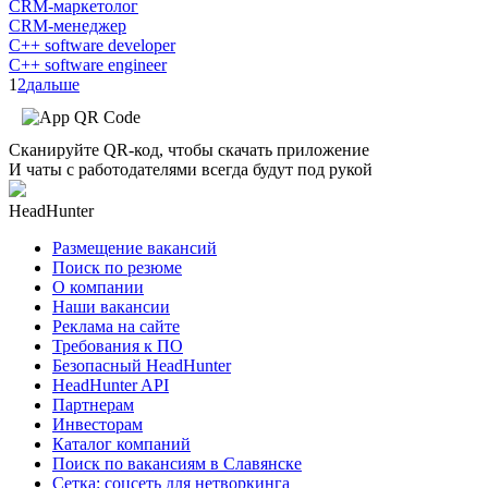
CRM-маркетолог
CRM-менеджер
C++ software developer
C++ software engineer
1
2
дальше
Сканируйте QR-код, чтобы скачать приложение
И чаты с работодателями всегда будут под рукой
HeadHunter
Размещение вакансий
Поиск по резюме
О компании
Наши вакансии
Реклама на сайте
Требования к ПО
Безопасный HeadHunter
HeadHunter API
Партнерам
Инвесторам
Каталог компаний
Поиск по вакансиям в Славянске
Сетка: соцсеть для нетворкинга