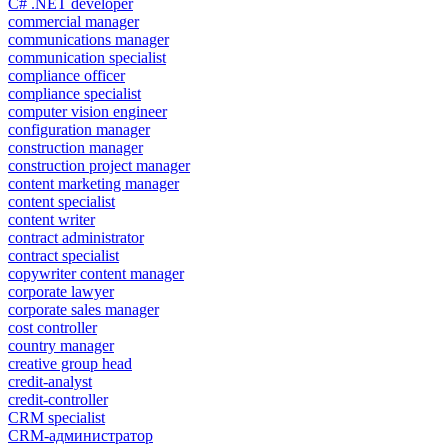
C# .NET developer
commercial manager
communications manager
communication specialist
compliance officer
compliance specialist
computer vision engineer
configuration manager
construction manager
construction project manager
content marketing manager
content specialist
content writer
contract administrator
contract specialist
copywriter content manager
corporate lawyer
corporate sales manager
cost controller
country manager
creative group head
credit-analyst
credit-controller
CRM specialist
CRM-администратор