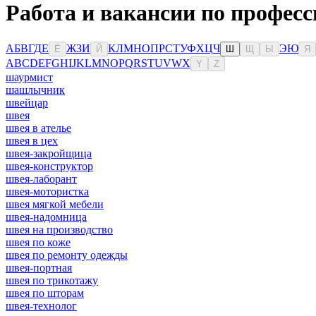
Работа и вакансии по професс
А
Б
В
Г
Д
Е
Ж
З
И
К
Л
М
Н
О
П
Р
С
Т
У
Ф
Х
Ц
Ч
Э
Ю
Ё
Й
Ш
Щ
Ы
Я
A
B
C
D
E
F
G
H
I
J
K
L
M
N
O
P
Q
R
S
T
U
V
W
X
Y
Z
шаурмист
шашлычник
швейцар
швея
швея в ателье
швея в цех
швея-закройщица
швея-конструктор
швея-лаборант
швея-мотористка
швея мягкой мебели
швея-надомница
швея на производство
швея по коже
швея по ремонту одежды
швея-портная
швея по трикотажу
швея по шторам
швея-технолог