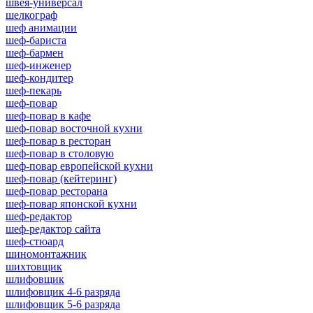
швея-универсал
шелкограф
шеф анимации
шеф-бариста
шеф-бармен
шеф-инженер
шеф-кондитер
шеф-пекарь
шеф-повар
шеф-повар в кафе
шеф-повар восточной кухни
шеф-повар в ресторан
шеф-повар в столовую
шеф-повар европейской кухни
шеф-повар (кейтеринг)
шеф-повар ресторана
шеф-повар японской кухни
шеф-редактор
шеф-редактор сайта
шеф-стюард
шиномонтажник
шихтовщик
шлифовщик
шлифовщик 4-6 разряда
шлифовщик 5-6 разряда