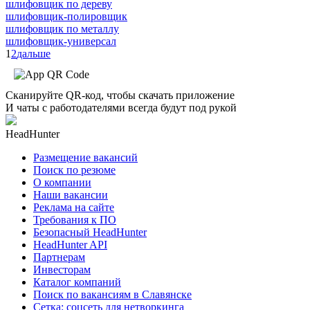
шлифовщик по дереву
шлифовщик-полировщик
шлифовщик по металлу
шлифовщик-универсал
1
2
дальше
Сканируйте QR-код, чтобы скачать приложение
И чаты с работодателями всегда будут под рукой
HeadHunter
Размещение вакансий
Поиск по резюме
О компании
Наши вакансии
Реклама на сайте
Требования к ПО
Безопасный HeadHunter
HeadHunter API
Партнерам
Инвесторам
Каталог компаний
Поиск по вакансиям в Славянске
Сетка: соцсеть для нетворкинга