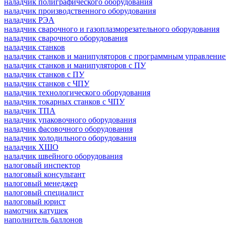
наладчик полиграфического оборудования
наладчик производственного оборудования
наладчик РЭА
наладчик сварочного и газоплазморезательного оборудования
наладчик сварочного оборудования
наладчик станков
наладчик станков и манипуляторов с программным управлени
наладчик станков и манипуляторов с ПУ
наладчик станков с ПУ
наладчик станков с ЧПУ
наладчик технологического оборудования
наладчик токарных станков с ЧПУ
наладчик ТПА
наладчик упаковочного оборудования
наладчик фасовочного оборудования
наладчик холодильного оборудования
наладчик ХШО
наладчик швейного оборудования
налоговый инспектор
налоговый консультант
налоговый менеджер
налоговый специалист
налоговый юрист
намотчик катушек
наполнитель баллонов