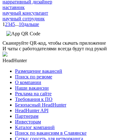
нарративный дизайнер
наставник
научный консультант
научный сотрудник
1
2
3
4
5
...
10
дальше
Сканируйте QR-код, чтобы скачать приложение
И чаты с работодателями всегда будут под рукой
HeadHunter
Размещение вакансий
Поиск по резюме
О компании
Наши вакансии
Реклама на сайте
Требования к ПО
Безопасный HeadHunter
HeadHunter API
Партнерам
Инвесторам
Каталог компаний
Поиск по вакансиям в Славянске
Сетка: соцсеть для нетворкинга