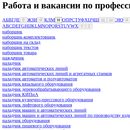
Работа и вакансии по професс
А
Б
В
Г
Д
Е
Ж
З
И
К
Л
М
О
П
Р
С
Т
У
Ф
Х
Ц
Ч
Ш
Э
Ю
Ё
Й
Н
Щ
Ы
Я
A
B
C
D
E
F
G
H
I
J
K
L
M
N
O
P
Q
R
S
T
U
V
W
X
Y
Z
наборщик
наборщик-комплектовщик
наборщик на склад
наборщик текстов
наборщик товара
наждачник
наладчик
наладчик автоматических линий
наладчик автоматических линий и агрегатных станков
наладчик автоматов и полуавтоматов
наладчик вязального оборудования
наладчик деревообрабатывающего оборудования
наладчик КИПиА
наладчик кузнечно-прессового оборудования
наладчик лифтового оборудования
наладчик машин и автоматических линий
наладчик машин и автоматических линий по производству изде
наладчик оборудования
наладчик пищевого оборудования